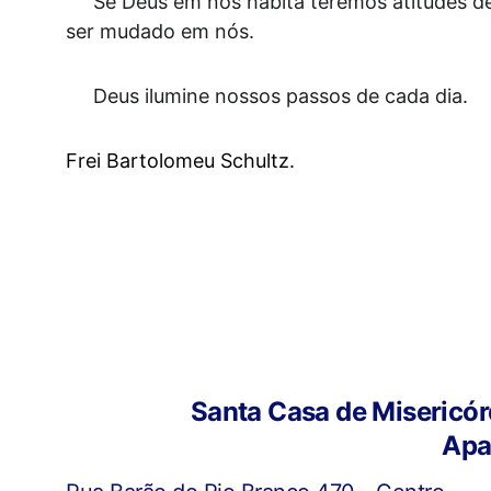
     Se Deus em nós habita teremos atitudes de bondade, caridade , amor generoso, fidelidade e abertura para a mudança de tudo o que precisa 
ser mudado em nós.
     Deus ilumine nossos passos de cada dia.
Frei Bartolomeu Schultz.
Santa Casa de Misericór
Apa